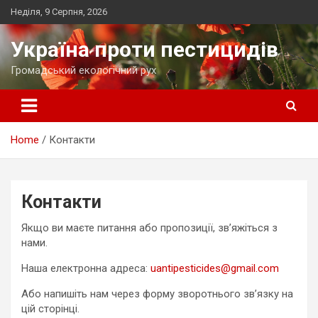
Skip
Неділя, 9 Серпня, 2026
to
content
Україна проти пестицидів
Громадський екологічний рух
Home
Контакти
Контакти
Якщо ви маєте питання або пропозиції, зв’яжіться з
нами.
Наша електронна адреса:
uantipesticides@gmail.com
Або напишіть нам через форму зворотнього зв’язку на
цій сторінці.