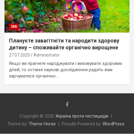
ЗМІ
Плануєте завагітніти та народити здорову
дитину – споживайте органічно вирощене
27.07.2020
Administrator
Якщо ви прагнете народжувати і виховувати здорових
дітей, то останні наукові дослідження радять вам
харчуватися органічно…
Copyright © 2026
Україна проти пестицидів
Theme by:
Theme Horse
Proudly Powered by:
WordPress