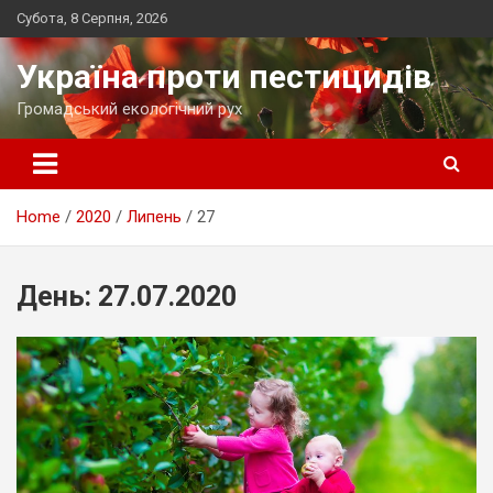
Skip
Субота, 8 Серпня, 2026
to
content
Україна проти пестицидів
Громадський екологічний рух
Home
2020
Липень
27
День:
27.07.2020