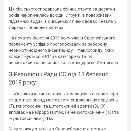
Ця сільськогосподарська хімічна отрута за десятки
років накопичилась всюди: у ґрунті, в поверхневих і
підземних водах, в очищених стічних водах, і навіть у
деревах і польових квітках.
На початку березня 2019 року члени Європейського
парламенту успішно проголосували за заборону
неонікотиноїдного інсектициду – тіаклоприду, який
класифікується в ЄС за категорією 1B як
репротоксична речовина та як канцероген 2 категорії.
З Резолюції Ради ЄС від 13 березня
2019 року:
L. «Оскільки кілька недавніх досліджень свідчать про
те, що тіаклоприд має ефекти ендокринних порушень
(7), генотоксичні та цитотоксичні ефекти (8), (9)
впливає на нейророзвиток, і є нейротоксичним (10) та
імунотоксичним (11)»;
N. «у зв’язку з тим, що Європейське агентство з