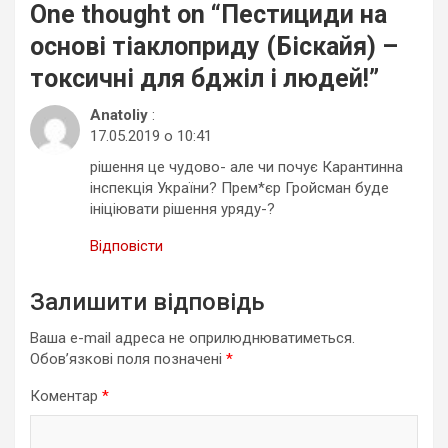
One thought on “
Пестициди на
основі тіаклоприду (Біскайя) –
токсичні для бджіл і людей!
”
Anatoliy
:
17.05.2019 о 10:41
рішення це чудово- але чи почує Карантинна
інспекція України? Прем*єр Гройсман буде
ініціювати рішення уряду-?
Відповісти
Залишити відповідь
Ваша e-mail адреса не оприлюднюватиметься.
Обов’язкові поля позначені
*
Коментар
*