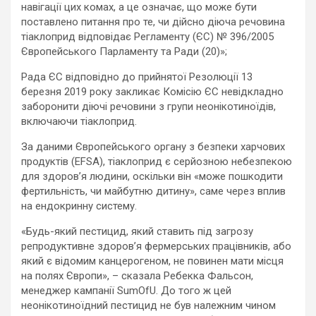
навігації цих комах, а це означає, що може бути
поставлено питання про те, чи дійсно діюча речовина
тіаклоприд відповідає Регламенту (ЄС) № 396/2005
Європейського Парламенту та Ради (20)»;
Рада ЄС відповідно до прийнятої Резолюції 13
березня 2019 року закликає Комісію ЄС невідкладно
заборонити діючі речовини з групи неонікотиноїдів,
включаючи тіаклоприд.
За даними Європейського органу з безпеки харчових
продуктів (EFSA), тіаклоприд є серйозною небезпекою
для здоров’я людини, оскільки він «може пошкодити
фертильність, чи майбутню дитину», саме через вплив
на ендокринну систему.
«Будь-який пестицид, який ставить під загрозу
репродуктивне здоров’я фермерських працівників, або
який є відомим канцерогеном, не повинен мати місця
на полях Європи», – сказала Ребекка Фальсон,
менеджер кампанії SumOfU. До того ж цей
неонікотиноїдний пестицид не був належним чином