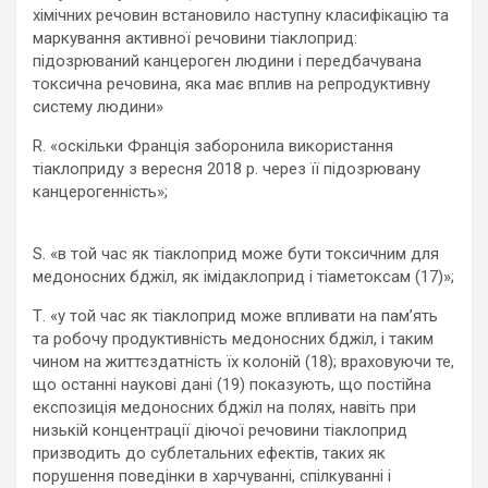
хімічних речовин встановило наступну класифікацію та
маркування активної речовини тіаклоприд:
підозрюваний канцероген людини і передбачувана
токсична речовина, яка має вплив на репродуктивну
систему людини»
R. «оскільки Франція заборонила використання
тіаклоприду з вересня 2018 р. через її підозрювану
канцерогенність»;
S. «в той час як тіаклоприд може бути токсичним для
медоносних бджіл, як імідаклоприд і тіаметоксам (17)»;
Т. «у той час як тіаклоприд може впливати на пам’ять
та робочу продуктивність медоносних бджіл, і таким
чином на життєздатність їх колоній (18); враховуючи те,
що останні наукові дані (19) показують, що постійна
експозиція медоносних бджіл на полях, навіть при
низькій концентрації діючої речовини тіаклоприд
призводить до сублетальних ефектів, таких як
порушення поведінки в харчуванні, спілкуванні і