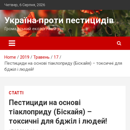
Skip
Четвер, 6 Серпня, 2026
to
content
Україна проти пестицидів
Громадський екологічний рух
Home
2019
Травень
17
Пестициди на основі тіаклоприду (Біскайя) – токсичні для
бджіл і людей!
СТАТТІ
Пестициди на основі
тіаклоприду (Біскайя) –
токсичні для бджіл і людей!