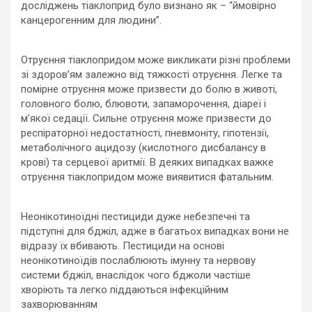
досліджень тіаклоприд було визнано як – “ймовірно
канцерогенним для людини”.
Отруєння тіаклопридом може викликати різні проблеми
зі здоров’ям залежно від тяжкості отруєння. Легке та
помірне отруєння може призвести до болю в животі,
головного болю, блювоти, запаморочення, діареї і
м’якої седації. Сильне отруєння може призвести до
респіраторної недостатності, пневмоніту, гіпотензії,
метаболічного ацидозу (кислотного дисбалансу в
крові) та серцевої аритмії. В деяких випадках важке
отруєння тіаклопридом може виявитися фатальним.
Неонікотиноїдні пестициди дуже небезпечні та
підступні для бджіл, адже в багатьох випадках вони не
відразу їх вбивають. Пестициди на основі
неонікотиноїдів послаблюють імунну та нервову
системи бджіл, внаслідок чого бджоли частіше
хворіють та легко піддаються інфекційним
захворюванням