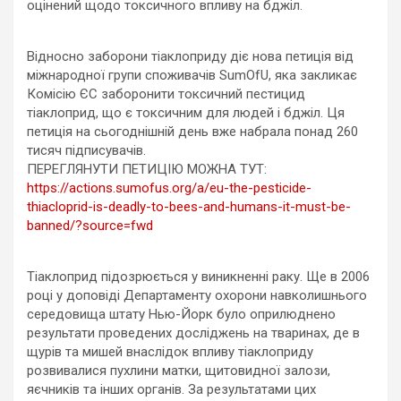
оцінений щодо токсичного впливу на бджіл.
Відносно заборони тіаклоприду діє нова петиція від
міжнародної групи споживачів SumOfU, яка закликає
Комісію ЄС заборонити токсичний пестицид
тіаклоприд, що є токсичним для людей і бджіл. Ця
петиція на сьогоднішній день вже набрала понад 260
тисяч підписувачів.
ПЕРЕГЛЯНУТИ ПЕТИЦІЮ МОЖНА ТУТ:
https://actions.sumofus.org/a/eu-the-pesticide-
thiacloprid-is-deadly-to-bees-and-humans-it-must-be-
banned/?source=fwd
Тіаклоприд підозрюється у виникненні раку. Ще в 2006
році у доповіді Департаменту охорони навколишнього
середовища штату Нью-Йорк було оприлюднено
результати проведених досліджень на тваринах, де в
щурів та мишей внаслідок впливу тіаклоприду
розвивалися пухлини матки, щитовидної залози,
яєчників та інших органів. За результатами цих