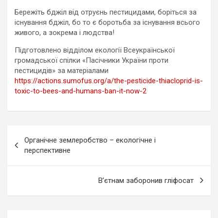
Бережіть бджіл від отруєнь пестицидами, боріться за
існування бджіл, бо то є боротьба за існування всього
живого, а зокрема і людства!
Підготовлено відділом екології Всеукраїнської
громадської спілки «Пасічники України проти
пестицидів» за матеріалами
http
s://actions.sumofus.org/a/the-pesticide-thiacloprid-is-
toxic-to-bees-and-humans-ban-it-now-2
Навігація
Органічне землеробство – екологічне і
записів
перспективне
В’єтнам заборонив гліфосат