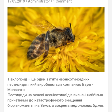
17.05.2019
Administrator
1 Comment
Тіаклоприд – це один з п’яти неонікотиноїдних
пестицидів, який виробляється компанією Bayer-
Monsanто.
Пестициди на основі неонікотиноїдів визнані найбільш
причетними до катастрофічного знищення
біорізноманіття на Землі, а зокрема медоносних бджіл.