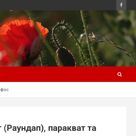
ифос
(Раундап), паракват та