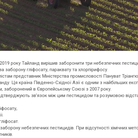
2019 року Тайланд вирішив заборонити три небезпечних пестиц
а заборону гліфосату, параквату та хлорпірифосу.
істам представник Міністерства промисловості Пануват Тріангюлср
ду. Ця країна Південно-Східної Азії є одним з найбільших експо
м, заборонений в Європейському Союзі з 2007 року.
ідтверджують зв’язок між цим пестицидом та розумовою відстал
іфосату,
ї.
гліфосат.
заборону небезпечних пестицидів. При відсутності хімічних мет
ників.