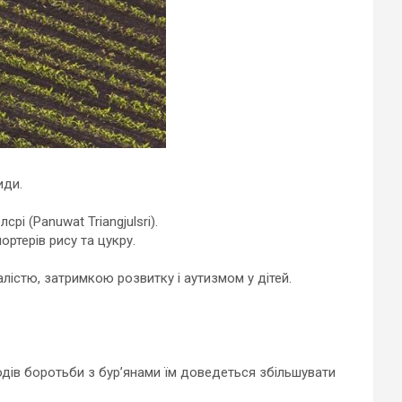
иди.
і (Panuwat Triangjulsri).
ртерів рису та цукру.
істю, затримкою розвитку і аутизмом у дітей.
одів боротьби з бур’янами їм доведеться збільшувати