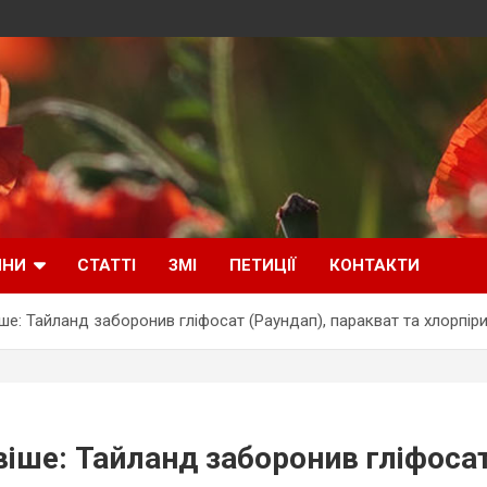
ИНИ
СТАТТІ
ЗМІ
ПЕТИЦІЇ
КОНТАКТИ
е: Тайланд заборонив гліфосат (Раундап), паракват та хлорпір
ше: Тайланд заборонив гліфосат 