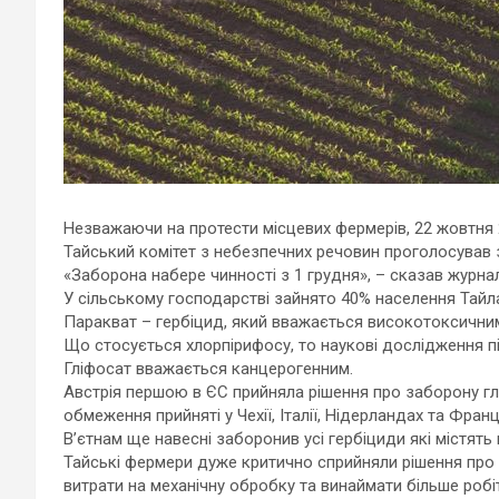
Незважаючи на протести місцевих фермерів, 22 жовтня 
Тайський комітет з небезпечних речовин проголосував з
«Заборона набере чинності з 1 грудня», – сказав журнал
У сільському господарстві зайнято 40% населення Тайлан
Паракват – гербіцид, який вважається високотоксични
Що стосується хлорпірифосу, то наукові дослідження п
Гліфосат вважається канцерогенним.
Австрія першою в ЄС прийняла рішення про заборону гл
обмеження прийняті у Чехії, Італії, Нідерландах та Франці
В’єтнам ще навесні заборонив усі гербіциди які містять 
Тайські фермери дуже критично сприйняли рішення про 
витрати на механічну обробку та винаймати більше робіт