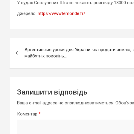
У судах Сполучених Штатів чекають розгляду 18000 позо
джерело:
https://www.lemonde.fr/
Навігація
Аргентинські уроки для України: як продати землю, 
записів
майбутніх поколінь…
Залишити відповідь
Ваша e-mail адреса не оприлюднюватиметься.
Обов’язк
Коментар
*