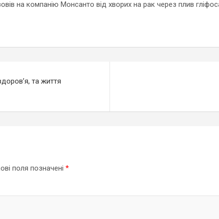
вів на компанію Монсанто від хворих на рак через плив гліфос
здоров’я, та життя
ові поля позначені
*