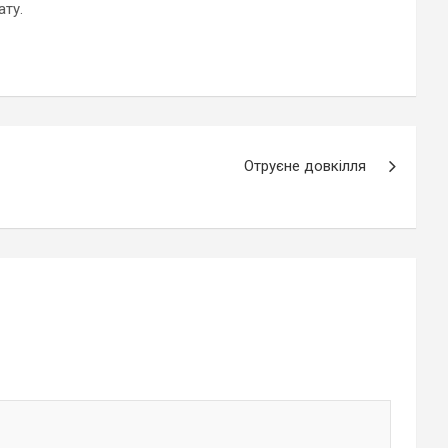
ату.
Отруєне довкілля