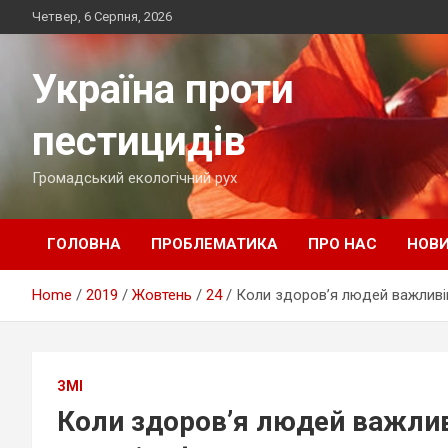
Skip
Четвер, 6 Серпня, 2026
to
content
Україна проти
пестицидів
Громадський екологічний рух
ГОЛОВНА
ПРОБЛЕМАТИКА
ПРО НАС
НОВ
Home
2019
Жовтень
24
Коли здоров’я людей важливіш
ЗМІ
Коли здоров’я людей важливі