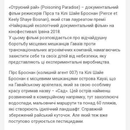
«Отруєний рай» (Poisoning Paradise) – документальний
фільм режисерів Пірса та Кілі Шайе Броснан (Pierce et
Keely Shaye Bosnan), який став лауреатом премії
«Найкращий екологічний документальний фільм» на
кінофестивалі Ірвіна 2018.
У цьому фільмі розповідається про відчайдушну
боротьбу місцевих мешканців Гаваїв проти
транснаціональних агрохімічних компаній, намагаючись
захистити себе та своїх дітей від небезпеки, яку
представляють ці експериментальні виробництва.
Пірс Броснан (колишній агент 007) та Кілі Шайе
Броснан є місцевими мешканцями острова Кауаї, що
на Гавайському архіпелазі, який за свою особливу
красу отримав назву – «Сад». Цей острів найменш
розвинений в комерційному напрямку, тут захоплюючі
водоспади, мальовничі маршрути та понад 60 пляжів,
які створюють ідилічний ландшафт. Справжній
збережений райський куточок. Але який теж вже
поступово отруюється пестицидами.