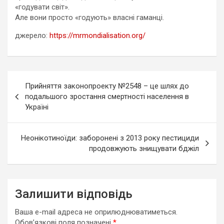
«годувати світ».
Але вони просто «годують» власні гаманці.
джерело:
https://mrmondialisation.org/
Навігація
Прийняття законопроекту №2548 – це шлях до
записів
подальшого зростання смертності населення в
Україні
Неонікотиноїди: заборонені з 2013 року пестициди
продовжують знищувати бджіл
Залишити відповідь
Ваша e-mail адреса не оприлюднюватиметься.
Обов’язкові поля позначені
*