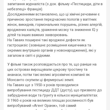
запитання журналіста (з док. фільму «Пестициди, діти в
небезпеці» Франція).
Дослідженнями встановлено, що ці хімічні речовини є
причиною зростання передчасних пологів у вагітних
жінок, викиднів, гормональних порушень, різних алергій,
вроджених каліцтв, ураження мозку та зниження IQ у
дітей та інших важких захворювань.
На Гаваях поширені такі вроджені дефекти як
гастрошизіс (зовнішнє розміщення кишечника та
окремих внутрішніх органів у новонароджених), які у
загалом в світі є рідкими.
У фільмі також розповідається про те, що раніше на
цих островах вирощували цукрову тростину та
ананаси, потім такі великі агрохімічні компанії як
Монсанто скупили ці фермерські землі.
На Гаваях ще з 1950-х років проводилися
випробування пестициду ДДТ (дусту), що призвело до
забрудненя води та ґрунту в кількох муніципалітетах.
З 1960-х років на великих площах рослинності був
випробуваний «Агент Оранж», той самий