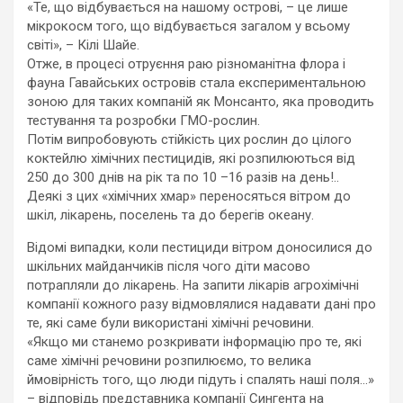
«Те, що відбувається на нашому острові, – це лише
мікрокосм того, що відбувається загалом у всьому
світі», – Кілі Шайе.
Отже, в процесі отруєння раю різноманітна флора і
фауна Гавайських островів стала експериментальною
зоною для таких компаній як Монсанто, яка проводить
тестування та розробки ГМО-рослин.
Потім випробовують стійкість цих рослин до цілого
коктейлю хімічних пестицидів, які розпилюються від
250 до 300 днів на рік та по 10 –16 разів на день!..
Деякі з цих «хімічних хмар» переносяться вітром до
шкіл, лікарень, поселень та до берегів океану.
Відомі випадки, коли пестициди вітром доносилися до
шкільних майданчиків після чого діти масово
потрапляли до лікарень. На запити лікарів агрохімічні
компанії кожного разу відмовлялися надавати дані про
те, які саме були використані хімічні речовини.
«Якщо ми станемо розкривати інформацію про те, які
саме хімічні речовини розпилюємо, то велика
ймовірність того, що люди підуть і спалять наші поля…»
– відповідь представника компанії Сингента на