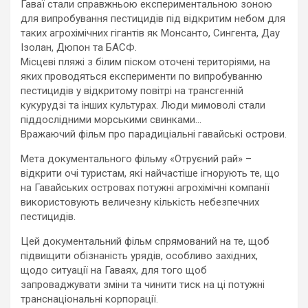
Гаваї стали справжньою експериментальною зоною
для випробування пестицидів під відкритим небом для
таких агрохімічних гігантів як Монсанто, Сингента, Дау
Ізолан, Дюпон та БАСФ.
Місцеві пляжі з білим піском оточені територіями, на
яких проводяться експерименти по випробуванню
пестицидів у відкритому повітрі на трансгенній
кукурудзі та інших культурах. Люди мимоволі стали
піддослідними морськими свинками…
Вражаючий фільм про парадиціальні гавайські острови.
Мета документального фільму «Отруєний рай» –
відкрити очі туристам, які найчастіше ігнорують те, що
на Гавайських островах потужні агрохімічні компанії
використовують величезну кількість небезпечних
пестицидів.
Цей документальний фільм спрямований на те, щоб
підвищити обізнаність урядів, особливо західних,
щодо ситуації на Гаваях, для того щоб
запроваджувати зміни та чинити тиск на ці потужні
транснаціональні корпорації.