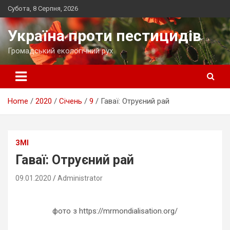
Skip
Субота, 8 Серпня, 2026
to
content
Україна проти пестицидів
Громадський екологічний рух
Home
2020
Січень
9
Гаваї: Отруєний рай
ЗМІ
Гаваї: Отруєний рай
09.01.2020
Administrator
фото з https://mrmondialisation.org/