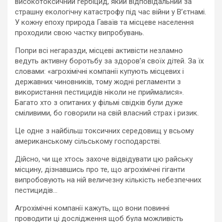
високотоксичний гербіцид, який відповідальний за
страшну екологічну катастрофу під час війни у В’єтнамі.
У кожну епоху природа Гаваїв та місцеве населення
проходили свою частку випробувань.
Попри всі негаразди, місцеві активісти незламно
ведуть активну боротьбу за здоров’я своїх дітей. За їх
словами: «агрохімічні компанії купують місцевих і
державних чиновників, тому жодні регламенти з
використання пестицидів ніколи не приймалися».
Багато хто з опитаних у фільмі свідків були дуже
сміливими, бо говорили на свій власний страх і ризик.
Це одне з найбільш токсичних середовищ у всьому
американському сільському господарстві.
Дійсно, чи ще хтось захоче відвідувати цю райську
місцину, дізнавшись про те, що агрохімічні гіганти
випробовують на ній величезну кількість небезпечних
пестицидів…
Агрохімічні компанії кажуть, що вони повинні
проводити ці дослідження щоб була можливість