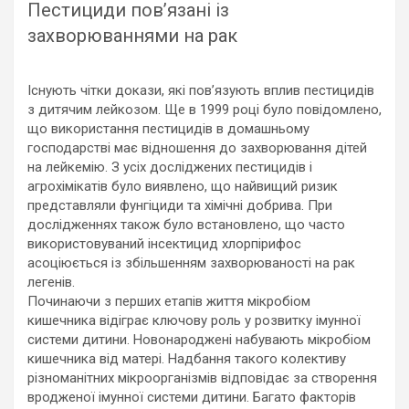
Пестициди пов’язані із
захворюваннями на рак
Існують чітки докази, які пов’язують вплив пестицидів
з дитячим лейкозом. Ще в 1999 році було повідомлено,
що використання пестицидів в домашньому
господарстві має відношення до захворювання дітей
на лейкемію. З усіх досліджених пестицидів і
агрохімікатів було виявлено, що найвищий ризик
представляли фунгіциди та хімічні добрива. При
дослідженнях також було встановлено, що часто
використовуваний інсектицид хлорпірифос
асоціюється із збільшенням захворюваності на рак
легенів.
Починаючи з перших етапів життя мікробіом
кишечника відіграє ключову роль у розвитку імунної
системи дитини. Новонароджені набувають мікробіом
кишечника від матері. Надбання такого колективу
різноманітних мікроорганізмів відповідає за створення
вродженої імунної системи дитини. Багато факторів