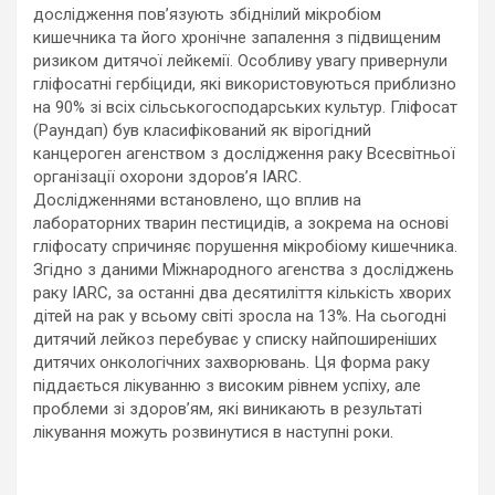
дослідження пов’язують збіднілий мікробіом
кишечника та його хронічне запалення з підвищеним
ризиком дитячої лейкемії. Особливу увагу привернули
гліфосатні гербіциди, які використовуються приблизно
на 90% зі всіх сільськогосподарських культур. Гліфосат
(Раундап) був класифікований як вірогідний
канцероген агенством з дослідження раку Всесвітньої
організації охорони здоров’я IARC.
Дослідженнями встановлено, що вплив на
лабораторних тварин пестицидів, а зокрема на основі
гліфосату спричиняє порушення мікробіому кишечника.
Згідно з даними Міжнародного агенства з досліджень
раку IARC, за останні два десятиліття кількість хворих
дітей на рак у всьому світі зросла на 13%. На сьогодні
дитячий лейкоз перебуває у списку найпоширеніших
дитячих онкологічних захворювань. Ця форма раку
піддається лікуванню з високим рівнем успіху, але
проблеми зі здоров’ям, які виникають в результаті
лікування можуть розвинутися в наступні роки.