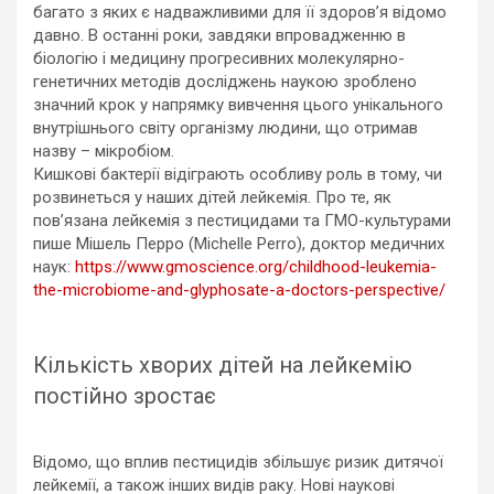
багато з яких є надважливими для її здоров’я відомо
давно. В останні роки, завдяки впровадженню в
біологію і медицину прогресивних молекулярно-
генетичних методів досліджень наукою зроблено
значний крок у напрямку вивчення цього унікального
внутрішнього світу організму людини, що отримав
назву – мікробіом.
Кишкові бактерії відіграють особливу роль в тому, чи
розвинеться у наших дітей лейкемія. Про те, як
пов’язана лейкемія з пестицидами та ГМО-культурами
пише Мішель Перро (Michelle Perro), доктор медичних
наук:
https://www.gmoscience.org/childhood-leukemia-
the-microbiome-and-glyphosate-a-doctors-perspective/
Кількість хворих дітей на лейкемію
постійно зростає
Відомо, що вплив пестицидів збільшує ризик дитячої
лейкемії, а також інших видів раку. Нові наукові