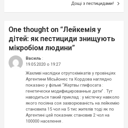
Дощі з пестицидами!
One thought on “
Лейкемія у
дітей: як пестициди знищують
мікробіом людини
”
Василь
:
19.05.2020 о 19:27
Жахливі наслідки отрутохімікатів у провінціях
Аргентини Місьйонес та Кордова наглядно
показано у фільмі “Жертвы глифосата :
генетически модифицированные дети” . Тут
наводиться такий приклад : у містечку навколо
якого посіяна соя захворюваність на лейкемію
становила 15 чол на 5 тис жителів тоді як по
Аргентині цей показник становив 2 чол на
100000 населення .