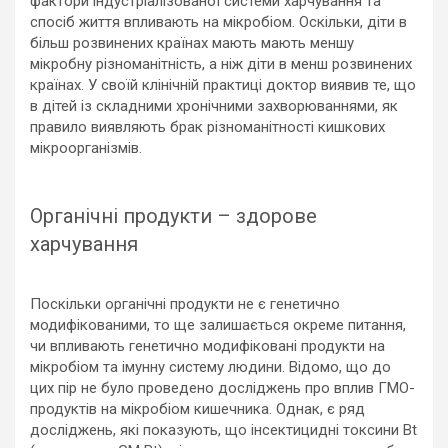
фактори індустріалізованої системи харчування та
спосіб життя впливають на мікробіом. Оскільки, діти в
більш розвинених країнах мають мають меншу
мікробну різноманітність, а ніж діти в менш розвинених
країнах. У своїй клінічній практиці доктор виявив те, що
в дітей із складними хронічними захворюваннями, як
правило виявляють брак різноманітності кишкових
мікроорганізмів.
Органічні продукти – здорове
харчування
Поскільки органічні продукти не є генетично
модифікованими, то ще залишається окреме питання,
чи впливають генетично модифіковані продукти на
мікробіом та імунну систему людини. Відомо, що до
цих пір не було проведено досліджень про вплив ГМО-
продуктів на мікробіом кишечника. Однак, є ряд
досліджень, які показують, що інсектицидні токсини Bt