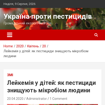
Skip
Неділя, 9 Серпня, 2026
to
content
Україна проти пестицидів
Громадський екологічний рух
Home
2020
Квітень
20
Лейкемія у дітей: як пестициди знищують мікробіом
людини
ЗМІ
Лейкемія у дітей: як пестициди
знищують мікробіом людини
20.04.2020
Administrator
1 Comment