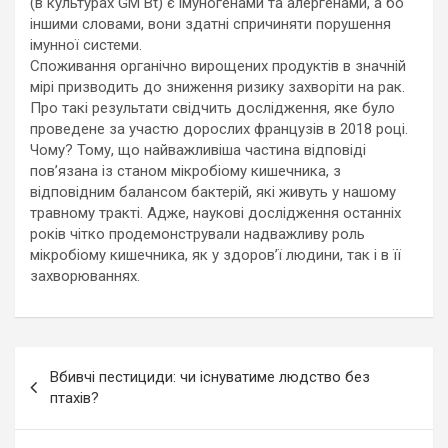
(в культурах GM Bt) є імуногенами та алергенами, а бо
іншими словами, вони здатні спричиняти порушення
імунної системи.
Споживання органічно вирощених продуктів в значній
мірі призводить до зниження ризику захворіти на рак.
Про такі результати свідчить дослідження, яке було
проведене за участю дорослих французів в 2018 році.
Чому? Тому, що найважливіша частина відповіді
пов’язана із станом мікробіому кишечника, з
відповідним балансом бактерій, які живуть у нашому
травному тракті. Адже, наукові дослідження останніх
років чітко продемонстрували надважливу роль
мікробіому кишечника, як у здоров’ї людини, так і в її
захворюваннях.
Навігація
Вбивчі пестициди: чи існуватиме людство без
записів
птахів?