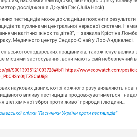
першим, наскільки нам відомо, яке надає оцінку впливу в
івавтор дослідження Джулія Гек (Julia Heck).
ачених пестицидів може докладніше пояснити результати 
идів та пухлинами центральної нервової системи. Нема
нями вагітних жінок та дітей”, – заявила Крістіна Ломбар
 раку, Медичного центру Седарс-Сінай у Лос-Анджелесі.
 сільськогосподарських працівників, також існує велика 
е місцями застосування, вони мають свій небезпечний впл
abs/pii/S0013935121003728#tbl1
https://www.ecowatch.com/pestici
0_PbC42m0tjTZ8CaU8j8
вих наукових даних, котрі кожного разу виявляють нові н
 нищівного впливу пестицидів продовжуватиметься і нада
я цієї хімічної зброї проти живої природи і людини…
ромадської спілки “Пасічники України проти пестицидів”