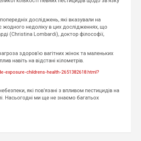
еликої кількості певних пестицидів щодо зв’язку
попередніх досліджень, які вказували на
є жодного недоліку в цих дослідженнях, що
ді (Christina Lombardi), доктор філософії,
загроза здоров’ю вагітних жінок та маленьких
ив навіть на відстані кілометрів.
de-exposure-childrens-health-2651382618.html?
ебезпеки, які пов’язані з впливом пестицидів на
лі. Насьогодні ми ще не знаємо багатьох