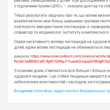
ракових захворювань у дітей. «Це дослідження є 
з підтипами пухлин ЦНС», – сказала доктор та сп
“Наші результати свідчать про те, що вплив визн
взаємозв’язок між більш ширшими групами пестиц
пов’язують використання пестицидів із захворюван
співавтор та епідеміолог Інституту комплексного
Окрім негативного впливу пестицидів на здоров’я
дітей, адже вплив пестицидів не обмежується лиш
джерела:
https://www.sciencedirect.com/science/article/
fbclid=IwAR0bCaA14gW1QUNqJ1YuaokQrsquqSVI83gROIy
З кожним днем з’являється все більше і більше но
здоров’я людини. І ця стійка тенденція викриття
небезпечних властивостей і наслідків застосуванн
Володимир Олексійчук, відділ екології Всеукраїнської г