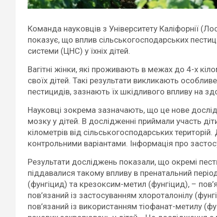
Команда науковців з Університету Каліфорнії (Л
показує, що вплив сільськогосподарських пестици
системи (ЦНС) у їхніх дітей.
Вагітні жінки, які проживають в межах до 4-х кі
своїх дітей. Такі результати викликають особлив
пестицидів, зазнають їх шкідливого впливу на зд
Науковці зокрема зазначають, що це нове дослідж
мозку у дітей. В дослідженні приймали участь діти
кілометрів від сільськогосподарських територій.
контрольними варіантами. Інформація про застос
Результати досліджень показали, що окремі пестиц
піддавалися такому впливу в пренатальний період
(фунгіцид) та крезоксим-метил (фунгіцид), – по
пов’язаний із застосуванням хлороталонілу (фунгі
пов’язаний із використанням тіофанат-метилу (фу