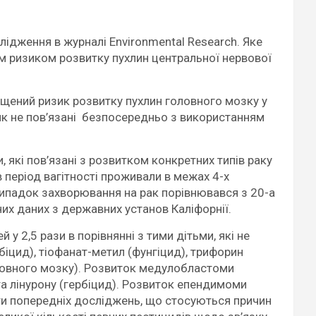
ідження в журналі Environmental Research. Яке
им ризиком розвитку пухлин центральної нервової
вищений ризик розвитку пухлин головного мозку у
іяк не пов’язані безпосередньо з використанням
які пов’язані з розвитком конкретних типів раку
 в період вагітності проживали в межах 4-х
випадок захворювання на рак порівнювався з 20-а
их даних з державних установ Каліфорнії.
 2,5 рази в порівнянні з тими дітьми, які не
біцид), тіофанат-метил (фунгіцид), трифорин
оловного мозку). Розвиток медулобластоми
та лінурону (гербіцид). Розвиток епендимоми
ати попередніх досліджень, що стосуються причин