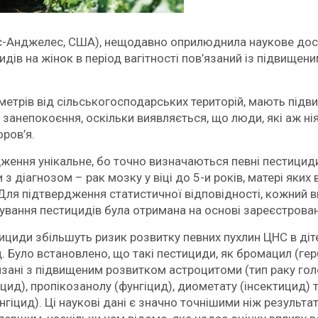
ос-Анджелес, США), нещодавно оприлюднила наукове досл
дів на жінок в період вагітності пов’язаний із підвищен
лометрів від сільськогосподарських територій, мають під
е занепокоєння, оскільки виявляється, що люди, які аж н
оров’я.
ення унікальне, бо точно визначаються певні пестициди, 
 з діагнозом – рак мозку у віці до 5-и років, матері яких
 Для підтвердження статистичної відповідності, кожний 
ування пестицидів була отримана на основі зареєстрован
иди збільшуть ризик розвитку певних пухлин ЦНС в дітей у
. Було встановлено, що такі пестициди, як бромацил (гер
в’язані з підвищеним розвитком астроцитоми (тип раку г
цид), пропікозанолу (фунгіцид), диометату (інсектицид) 
нгіцид). Ці наукові дані є значно точнішими ніж результ