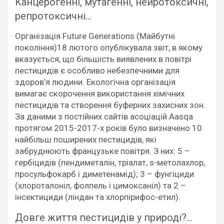
Канцерогенні, мутагенні, нейротоксичні,
репротоксичні…
Організація Future Generations (Майбутні
покоління)18 лютого опублікувала звіт, в якому
вказується, що більшість виявлених в повітрі
пестицидів є особливо небезпечними для
здоров’я людини. Екологічна організація
вимагає скорочення використання хімічних
пестицидів та створення буферних захисних зон.
За даними з постійних сайтів асоціацій Aasqa
протягом 2015-2017-х років було визначено 10
найбільш поширених пестицидів, які
забруднюють французьке повітря. З них: 5 –
гербіцидів (пендиметалін, тріалат, s-метолахлор,
просульфокарб і диметенамід); 3 – фунгіциди
(хлороталоніл, фолпель і цимоксаніл) та 2 –
інсектициди (ліндан та хлорпірифос-етил).
Довге життя пестицидів у природі?…