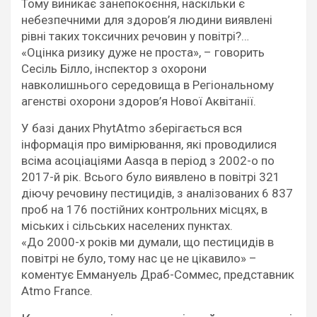
Тому виникає занепокоєння, наскільки є
небезпечними для здоров’я людини виявлені
рівні таких токсичних речовин у повітрі?…
«Оцінка ризику дуже не проста», – говорить
Сесіль Білло, інспектор з охорони
навколишнього середовища в Регіональному
агенстві охорони здоров’я Нової Аквітанії.
У базі даних PhytAtmo зберігається вся
інформація про вимірювання, які проводилися
всіма асоціаціями Aasqa в період з 2002-о по
2017-й рік. Всього було виявлено в повітрі 321
діючу речовину пестицидів, з аналізованих 6 837
проб на 176 постійних контрольних місцях, в
міських і сільських населених пунктах.
«До 2000-х років ми думали, що пестицидів в
повітрі не було, тому нас це не цікавило» –
коментує Еммануель Драб-Соммес, представник
Atmo France.