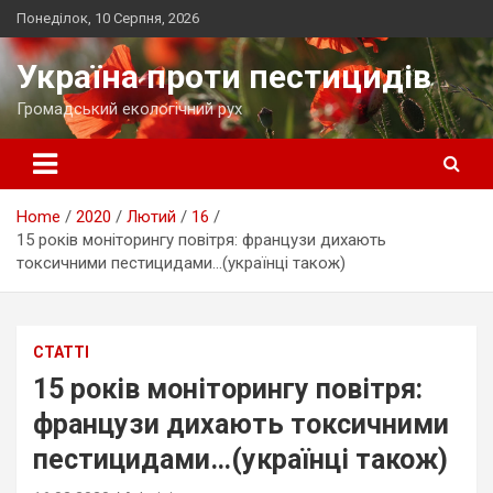
Skip
Понеділок, 10 Серпня, 2026
to
content
Україна проти пестицидів
Громадський екологічний рух
Home
2020
Лютий
16
15 років моніторингу повітря: французи дихають
токсичними пестицидами…(українці також)
СТАТТІ
15 років моніторингу повітря:
французи дихають токсичними
пестицидами…(українці також)