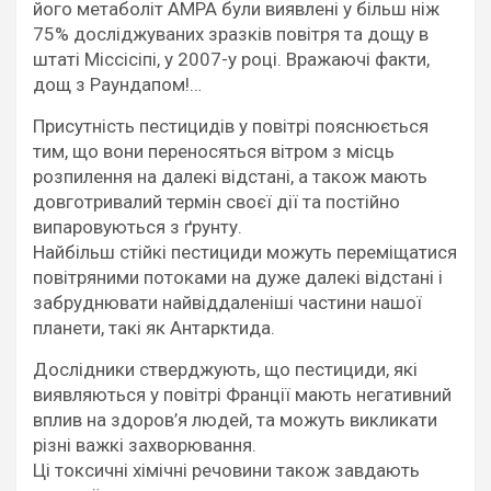
його метаболіт AMPA були виявлені у більш ніж
75% досліджуваних зразків повітря та дощу в
штаті Міссісіпі, у 2007-у році. Вражаючі факти,
дощ з Раундапом!…
Присутність пестицидів у повітрі пояснюється
тим, що вони переносяться вітром з місць
розпилення на далекі відстані, а також мають
довготривалий термін своєї дії та постійно
випаровуються з ґрунту.
Найбільш стійкі пестициди можуть переміщатися
повітряними потоками на дуже далекі відстані і
забруднювати найвіддаленіші частини нашої
планети, такі як Антарктида.
Дослідники стверджують, що пестициди, які
виявляються у повітрі Франції мають негативний
вплив на здоров’я людей, та можуть викликати
різні важкі захворювання.
Ці токсичні хімічні речовини також завдають