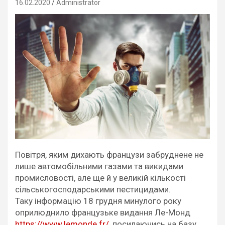
16.02.2020
Administrator
Повітря, яким дихають французи забруднене не
лише автомобільними газами та викидами
промисловості, але ще й у великій кількості
сільськогосподарськими пестицидами.
Таку інформацію 18 грудня минулого року
оприлюднило французьке видання Ле-Монд
https://www.lemonde.fr/
, посилаючись на базу