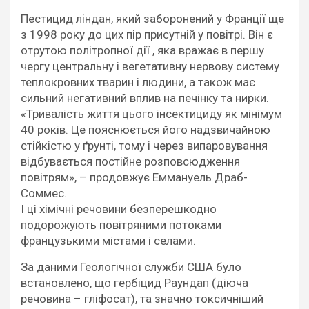
Пестицид ліндан, який заборонений у Франції ще
з 1998 року до цих пір присутній у повітрі. Він є
отрутою політропної дії , яка вражає в першу
чергу центральну і вегетативну нервову систему
теплокровних тварин і людини, а також має
сильний негативний вплив на печінку та нирки.
«Тривалість життя цього інсектициду як мінімум
40 років. Це пояснюється його надзвичайною
стійкістю у ґрунті, тому і через випаровування
відбувається постійне розповсюдження
повітрям», – продовжує Еммануель Драб-
Соммес.
І ці хімічні речовини безперешкодно
подорожують повітряними потоками
французькими містами і селами.
За даними Геологічної служби США було
встановлено, що гербіцид Раундап (діюча
речовина – гліфосат), та значно токсичніший