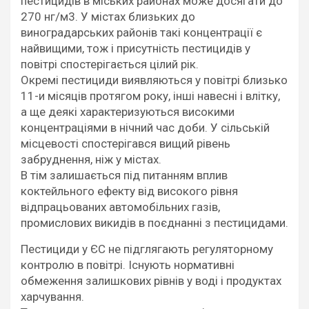
пестицидів в міських районах може досягати до
270 нг/м3. У містах близьких до
виноградарських районів такі концентрації є
найвищими, тож і присутність пестицидів у
повітрі спостерігається цілий рік.
Окремі пестициди виявляються у повітрі близько
11-и місяців протягом року, інші навесні і влітку,
а ще деякі характеризуються високими
концентраціями в нічний час доби. У сільській
місцевості спостерігався вищий рівень
забруднення, ніж у містах.
В тім залишається під питанням вплив
коктейльного ефекту від високого рівня
відпрацьованих автомобільних газів,
промислових викидів в поєднанні з пестицидами.
Пестициди у ЄС не підглягають регуляторному
контролю в повітрі. Існують нормативні
обмеження залишкових рівнів у воді і продуктах
харчування.