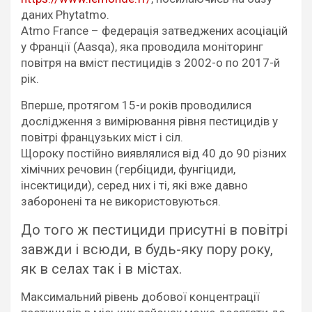
даних Phytatmo.
Atmo France – федерація затведжених асоціацій
у Франції (Aasqa), яка проводила моніторинг
повітря на вміст пестицидів з 2002-о по 2017-й
рік.
Вперше, протягом 15-и років проводилися
дослідження з вимірювання рівня пестицидів у
повітрі французьких міст і сіл.
Щороку постійно виявлялися від 40 до 90 різних
хімічних речовин (гербіциди, фунгіциди,
інсектициди), серед них і ті, які вже давно
заборонені та не використовуються.
До того ж пестициди присутні в повітрі
завжди і всюди, в будь-яку пору року,
як в селах так і в містах.
Максимальний рівень добової концентрації