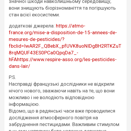
значної шкоди навколишньому середовищу,
вони знищують біорізноманіття та погіршують
стан всієї екосистеми.
додаткові джерела:
https://atmo-
france.org/mise-a-disposition-de-15-annees-de-
mesures-de-pesticides/?
fbclid=IwAR2F_QBebX_pfUVK8uoNIDgBH2RTKZuT
8rqMQUF43ES0PCa0QpqDa7_-
hFA
https://www.respire-asso.org/les-pesticides-
dans-lair/
P.S.
Насправді французькі дослідники не відкрили
нічого нового, зважаючи навіть на те, що вони
можливо і не володіють відповідною
інформацією.
Відомо, що в радянські часи вже проводилися
дослідження атмосферного повітря на
забруднення пестицидами. Важливим стимулом
в цьому напрямку було належне державне