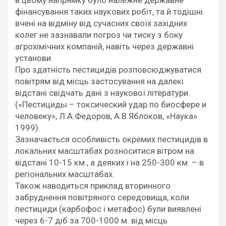
фінансування таких наукових робіт, та й тодішні
вчені на відміну від сучасних своїх західних
колег не зазнавали погроз чи тиску з боку
агрохімічних компаній, навіть через державні
установи.
Про здатність пестицидів розповсюджуватися
повітрям від місць застосування на далекі
відстані свідчать дані з наукової літератури.
(«Пестициды – токсический удар по биосфере и
человеку», Л.А.Федоров, А.В.Яблоков, «Наука»
1999).
Зазначається особливість окремих пестицидів в
локальних масштабах розноситися вітром на
відстані 10-15 км., а деяких і на 250-300 км. – в
регіональних масштабах.
Також наводиться приклад вторинного
забруднення повітряного середовища, коли
пестициди (карбофос і метафос) були виявлені
через 6-7 діб за 700-1000 м. від місць