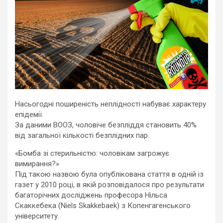
Насьогодні поширеність неплідності набуває характеру
епідемії.
За даними ВООЗ, чоловіче безпліддя становить 40%
від загальної кількості безплідних пар.
«Бомба зі стерильністю: чоловікам загрожує
вимирання?»
Під такою назвою була опублікована стаття в одній із
газет у 2010 році, в якій розповідалося про результати
багаторічних досліджень професора Нільса
Скаккебека (Niels Skakkebaek) з Копенгагенського
університету.