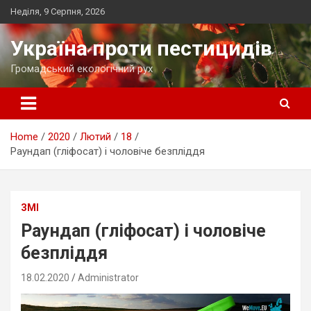
Skip
Неділя, 9 Серпня, 2026
to
content
Україна проти пестицидів
Громадський екологічний рух
Home
2020
Лютий
18
Раундап (гліфосат) і чоловіче безпліддя
ЗМІ
Раундап (гліфосат) і чоловіче
безпліддя
18.02.2020
Administrator