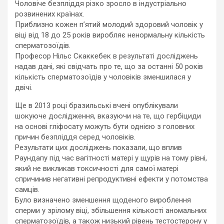
Чоловіче безпліддя різко зросло в індустріально
розвинених країнах.
Приблизно кожен п’ятий молодий здоровий чоловік у
віці від 18 до 25 років виробляє ненормальну кількість
сперматозоїдів.
Професор Нільс Скаккебек в результаті досліджень
надав дані, які свідчать про те, що за останні 50 років
кількість сперматозоїдів у чоловіків зменшилася у
двічі.
Ще в 2013 році бразильські вчені опублікували
шокуюче дослідження, вказуючи на те, що гербіциди
на основі гліфосату можуть бути однією з головних
причин безпліддя серед чоловіків.
Результати цих досліджень показали, що вплив
Раундапу під час вагітності матері у щурів на тому рівні,
який не викликав токсичності для самої матері
спричинив негативні репродуктивні ефекти у потомства
самців.
Було визначено зменшення щоденого вироблення
сперми у зрілому віці, збільшення кількості аномальних
сперматозоїдів, а також низький рівень тестостерону у