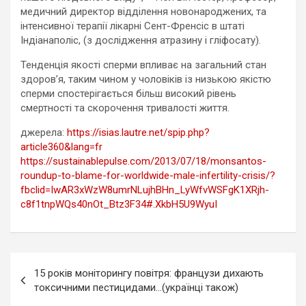
медичний директор відділення новонароджених, та
інтенсивної терапії лікарні Сент-Френсіс в штаті
Індіанаполіс, (з дослідження атразину і гліфосату).
Тенденція якості сперми впливає на загальний стан
здоров’я, таким чином у чоловіків із низькою якістю
сперми спостерігається більш високий рівень
смертності та скорочення тривалості життя.
джерела:
https://isias.lautre.net/spip.php?
article360&lang=fr
https://sustainablepulse.com/2013/07/18/monsantos-
roundup-to-blame-for-worldwide-male-infertility-crisis/?
fbclid=IwAR3xWzW8umrNLujhBHn_LyWfvWSFgK1XRjh-
c8f1tnpWQs40nOt_Btz3F34#.XkbH5U9WyuI
Навігація
15 років моніторингу повітря: французи дихають
записів
токсичними пестицидами…(українці також)